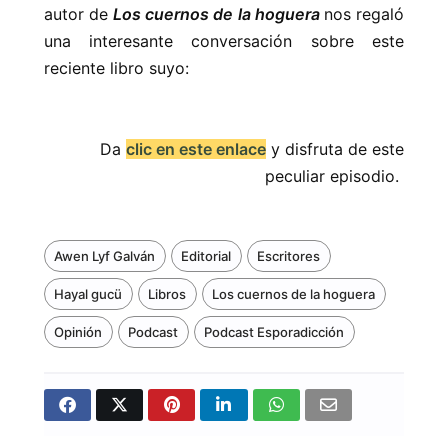
autor de
Los cuernos de la hoguera
nos regaló
una interesante conversación sobre este
reciente libro suyo:
Da
clic en este enlace
y disfruta de este
peculiar episodio.
Awen Lyf Galván
Editorial
Escritores
Hayal gucü
Libros
Los cuernos de la hoguera
Opinión
Podcast
Podcast Esporadicción