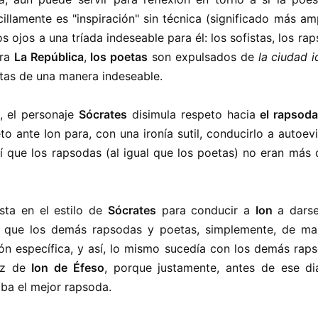
ncillamente es "inspiración" sin técnica (significado más am
 ojos a una tríada indeseable para él: los sofistas, los ra
bra
La República
,
los poetas
son expulsados de
la ciudad i
etas de una manera indeseable.
, el personaje
Sócrates
disimula respeto hacia
el rapsoda
o ante Ion para, con una ironía sutil, conducirlo a autoev
í que los rapsodas (al igual que los poetas) no eran más 
sta en el estilo de
Sócrates
para conducir a
Ion
a darse
al que los demás rapsodas y poetas, simplemente, de man
ción específica, y así, lo mismo sucedía con los demás rap
dez de
Ion de Éfeso
, porque justamente, antes de ese di
raba el mejor rapsoda.