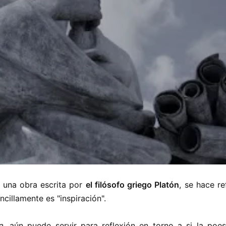
, una obra escrita por
el filósofo griego Platón
, se hace re
ncillamente es "inspiración".
a
, aún puede servir para reflexión en torno a si la poe