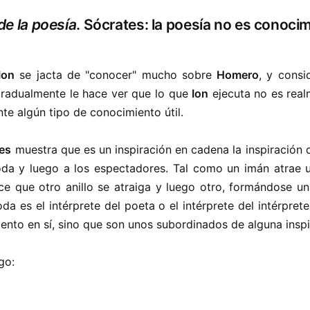
de la poesía
. Sócrates: la poesía no es conoci
Ion
se jacta de "conocer" mucho sobre
Homero
, y consi
radualmente le hace ver que lo que
Ion
ejecuta no es real
nte algún tipo de conocimiento útil.
es
muestra que es un inspiración en cadena la inspiración q
da y luego a los espectadores. Tal como un imán atrae un
ce que otro anillo se atraiga y luego otro, formándose un
oda es el intérprete del poeta o el intérprete del intérpr
nto en sí, sino que son unos subordinados de alguna inspir
go: