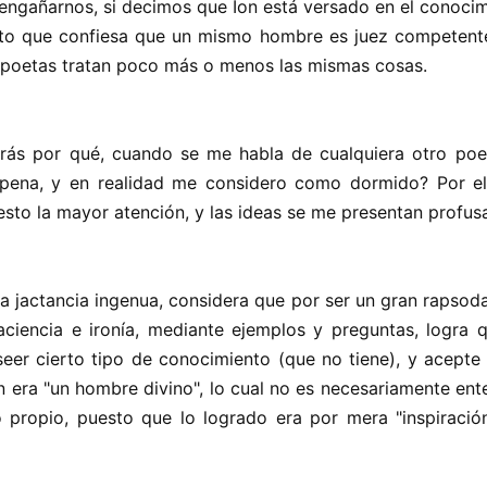
ngañarnos, si decimos que Ion está versado en el conoci
sto que confiesa que un mismo hombre es juez competente
 poetas tratan poco más o menos las mismas cosas.
rás por qué, cuando se me habla de cualquiera otro poeta
pena, y en realidad me considero como dormido? Por el
esto la mayor atención, y las ideas se me presentan profu
a jactancia ingenua, considera que por ser un gran rapso
aciencia e ironía, mediante ejemplos y preguntas, logra 
er cierto tipo de conocimiento (que no tiene), y acepte
n era "un hombre divino", lo cual no es necesariamente en
to propio, puesto que lo logrado era por mera "inspiració